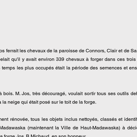
s ferrait les chevaux de la paroisse de Connors, Clair et de 
ait qu'il y avait environ 339 chevaux à forger dans ces trois p
s temps les plus occupés était la période des semences et ensui
bois. M. Jos, très découragé, voulait sortir tous ses outils deh
à la neige qui était posé sur le toit de la forge.
ment rénovée, tous les objets inclus nettoyés, classés et ident
-Madawaska (maintenant la Ville de Haut-Madawaska) à décide
a forge Jos. B Michaud, en son honneur.