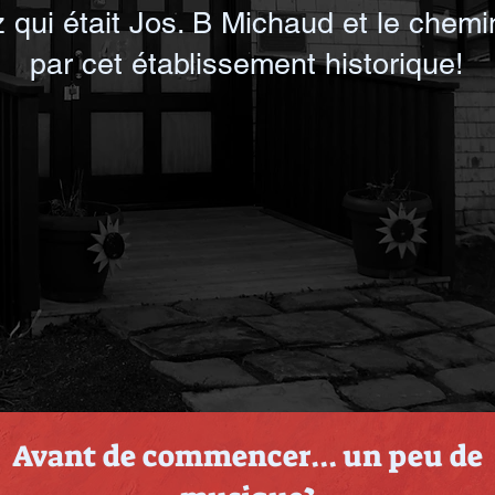
qui était Jos. B Michaud et le chem
par cet établissement historique!
Av
a
nt de commencer... un peu de