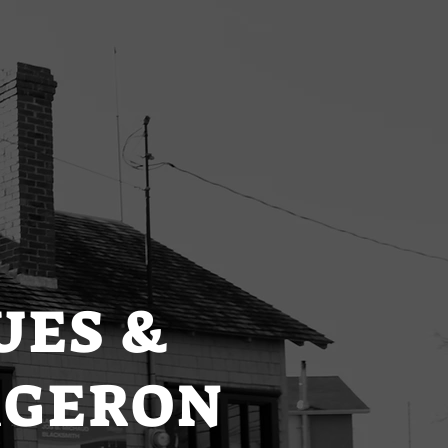
Contact
UES &
ORGERON