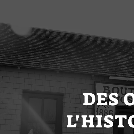
Musée de la Forge
Jos B. Michaud
DES 
L'HIST