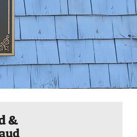
ud &
haud