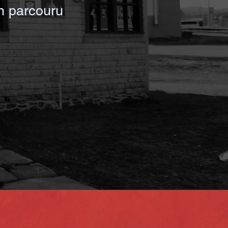
in
parcouru