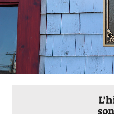
L'h
son